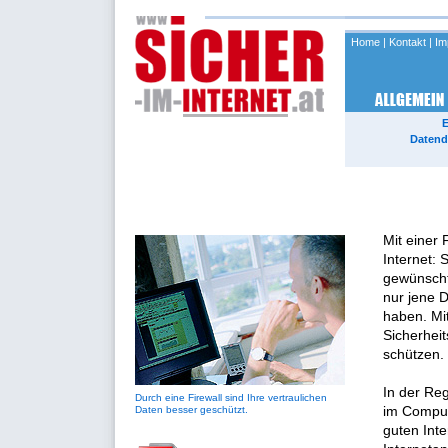
Home
|
Kontakt
|
Im
E
Datend
Mit einer 
Internet: 
gewünscht
nur jene 
haben. Mi
Sicherheit
schützen.
In der Reg
Durch eine Firewall sind Ihre vertraulichen
Daten besser geschützt.
im Compute
guten Int