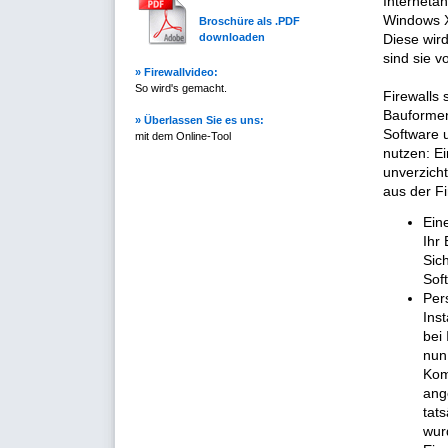
Interneta
Windows XP
Broschüre als .PDF
downloaden
Diese wird
sind sie v
» Firewallvideo:
So wird's gemacht.
Firewalls 
Bauformen
» Überlassen Sie es uns:
Software 
mit dem Online-Tool
nutzen: Ei
unverzich
aus der F
Eine
Ihr
Sic
Sof
Per
Inst
bei 
nun 
Kom
ang
tat
wur