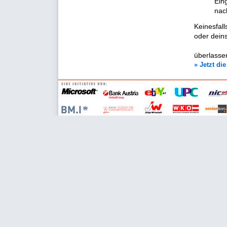
Ein
nac
Keinesfall
oder deins
überlasse
» Jetzt di