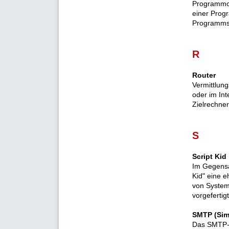
Programmco
einer Prog
Programms
R
Router
Vermittlun
oder im Int
Zielrechner
S
Script Kid
Im Gegensa
Kid" eine 
von System
vorgefertig
SMTP (Simp
Das SMTP-P