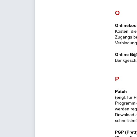
O
Onlinekos
Kosten, die
Zugangs be
Verbindung
Online B@
Bankgeschäf
P
Patch
(engl. für 
Programmie
werden reg
Download an
schnellstmö
PGP (Prett