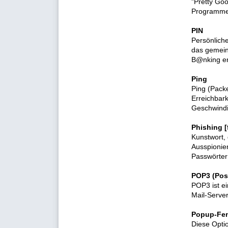
"Pretty Goo
Programme 
PIN
Persönliche
das gemein
B@nking er
Ping
Ping (Packe
Erreichbar
Geschwindi
Phishing [
Kunstwort, 
Ausspionie
Passwörtern
POP3 (Post
POP3 ist e
Mail-Serve
Popup-Fen
Diese Opti